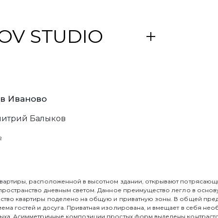
OV STUDIO
DIO
в Иваново
- команда профессионалов в области архитектур
ы создаем функциональные пространства с особым
митрий Балыков
м и освещению. Специалисты студии разрабатыва
для строительства, сопровождают все этапы реали
²
клиентами, для которых среда обитания - не статус, 
 не гонимся за масштабом - нас интересует характ
вартиры, расположенной в высотном здании, открывают потрясающи
 пространство дневным светом. Данное преимущество легло в осно
ство квартиры поделено на общую и приватную зоны. В общей пре
ма гостей и досуга. Приватная изолирована, и вмещает в себя не
ыха. Асимметричные композиции простых форм выделены контрасто