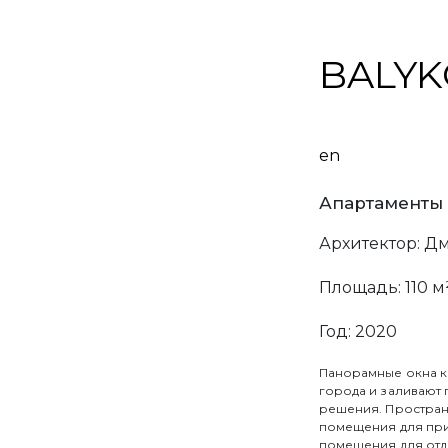
BALYK
en
BALYKOV STU
Апартаменты 
интерьеров. М
Архитектор: Д
сочетанию фор
документацию 
Площадь: 110 м
проектов.
Год: 2020
Мы работаем с 
мышления.
Мы
Панорамные окна к
города и заливают
решения. Простран
Услуги
помещения для прие
помещения для отд