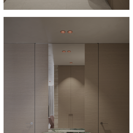
Услуги службы заказчика включают в себя стоимость
Услуги авторского сопровождения
включают подбор
проектирования, авторского сопровождения и строительных
необходимых строительных и отделочных материалов,
работ. Стоимость генподряда рассчитывается в каждом случае
предметов мебели и техники, а также контроль качества
индивидуально. Срок реализации от 12 месяцев.
строительных работ на протяжении периода реализации
проекта.
Мы заинтересованы в успешной реализации наших проектов,
каждый из которых разрабатывается в рамках определенного
Услуги службы заказчика
включают комплекс работ по
бюджета.
200 т.р/м2
- минимальный бюджет проекта,
проектированию и реализации объектов. Авторы проектов
включающий все затраты на его реализацию.
координируют процесс работы всех участников строительства,
поставки материалов на объект. Данный подход гарантирует
высокое качество результата реализации проекта в разумные
сроки.