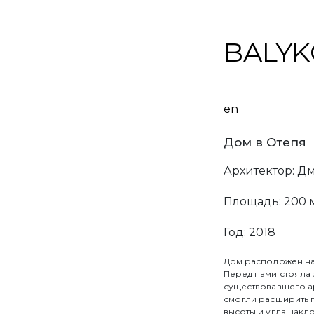
BALYK
en
BALYKOV STU
Дом в Отепя
интерьеров. М
Архитектор: Д
сочетанию фор
документацию 
Площадь: 200 
проектов.
Год: 2018
Мы работаем с 
мышления.
Мы
Дом расположен на 
Перед нами стояла 
существовавшего а
Услуги
смогли расширить 
высоты и угла накл