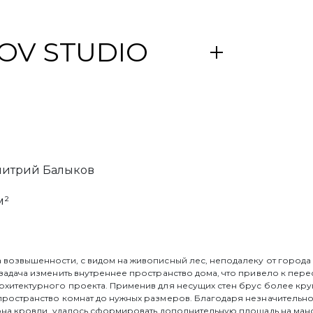
OV STUDIO
DIO
- команда профессионалов в области архитектур
ы создаем функциональные пространства с особым
митрий Балыков
м и освещению. Специалисты студии разрабатыва
для строительства, сопровождают все этапы реали
м²
клиентами, для которых среда обитания - не статус, 
 не гонимся за масштабом - нас интересует характ
возвышенности, с видом на живописный лес, неподалеку от города 
задача изменить внутреннее пространство дома, что привело к пер
рхитектурного проекта. Применив для несущих стен брус более кру
пространство комнат до нужных размеров. Благодаря незначительн
она кровли, удалось сформировать дополнительную площадь на ман